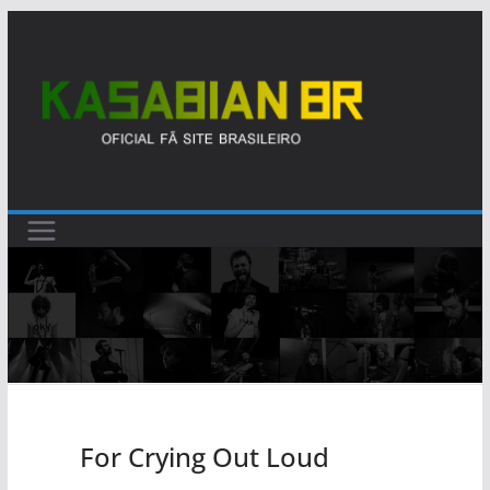
Pular
para
o
conteúdo
For Crying Out Loud