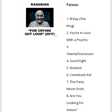
Faixas:
1. Ill Ray (The
King)
2. You’re In Love
With a Psycho
3.
Twentyfourseven
4. Good Fight
5. Wasted
6. Comeback Kid
7. The Party
Never Ends
8. Are You
Looking For
Action?