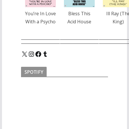
You’re In Love
Bless This
Ill Ray (Th
With a Psycho
Acid House
King)
X
Instagram
Facebook
Tumblr
SPOTIFY