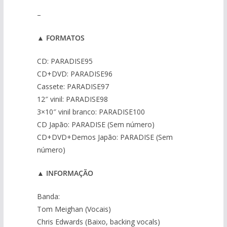
–
▲
FORMATOS
CD: PARADISE95
CD+DVD: PARADISE96
Cassete: PARADISE97
12″ vinil: PARADISE98
3×10″ vinil branco: PARADISE100
CD Japão: PARADISE (Sem número)
CD+DVD+Demos Japão: PARADISE (Sem
número)
▲
INFORMAÇÃO
Banda:
Tom Meighan (Vocais)
Chris Edwards (Baixo, backing vocals)