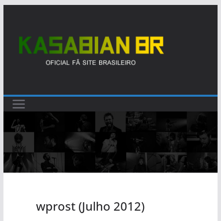
Pular
para
o
conteúdo
wprost (Julho 2012)