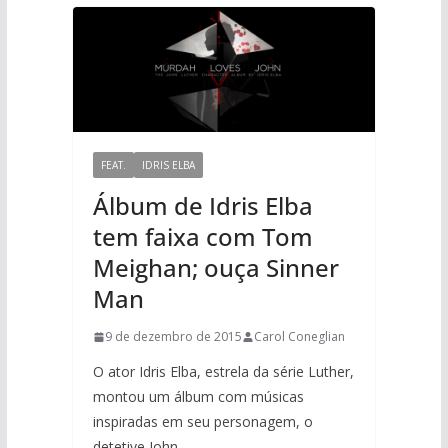
FEAT.
IDRIS ELBA
Álbum de Idris Elba
tem faixa com Tom
Meighan; ouça Sinner
Man
9 de dezembro de 2015
Carol Coneglian
O ator Idris Elba, estrela da série Luther,
montou um álbum com músicas
inspiradas em seu personagem, o
detetive John