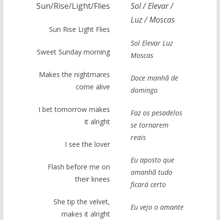
Sun/Rise/Light/Flies
Sol / Elevar /
Luz / Moscas
Sun Rise Light Flies
Sol Elevar Luz
Sweet Sunday morning
Moscas
Makes the nightmares
Doce manhã de
come alive
domingo
I bet tomorrow makes
Faz os pesadelos
it alright
se tornarem
reais
I see the lover
Eu aposto que
Flash before me on
amanhã tudo
their knees
ficará certo
She tip the velvet,
Eu vejo o amante
makes it alright