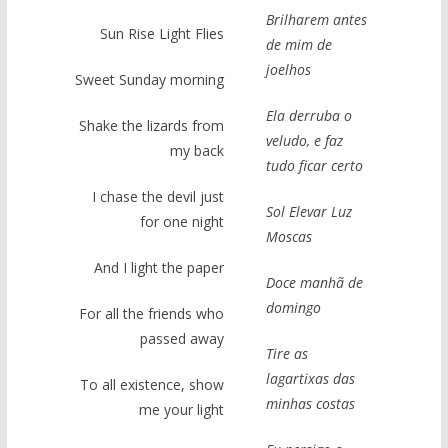
Brilharem antes
Sun Rise Light Flies
de mim de
joelhos
Sweet Sunday morning
Ela derruba o
Shake the lizards from
veludo, e faz
my back
tudo ficar certo
I chase the devil just
Sol Elevar Luz
for one night
Moscas
And I light the paper
Doce manhã de
domingo
For all the friends who
passed away
Tire as
lagartixas das
To all existence, show
minhas costas
me your light