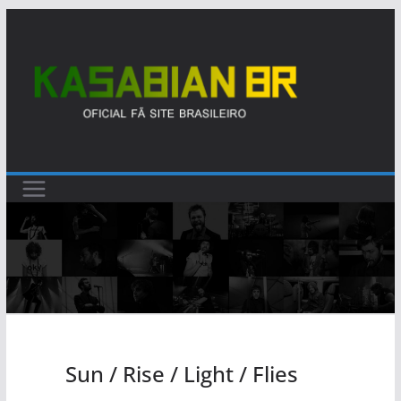
Pular
para
o
conteúdo
Sun / Rise / Light / Flies