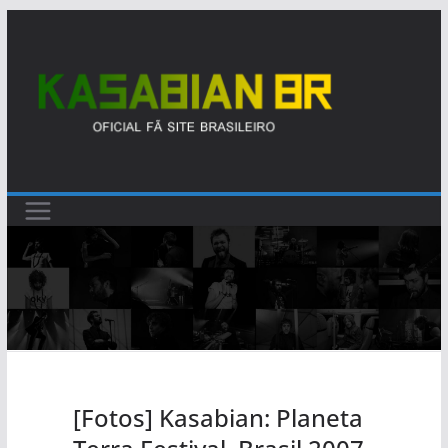
Pular
para
o
conteúdo
[Fotos] Kasabian: Planeta