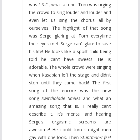
was
L.S.F.
, what a tune! Tom was urging
the crowd to sing louder and louder and
even let us sing the chorus all by
ourselves. The highlight of that song
was Serge glaring at Tom everytime
their eyes met. Serge can’t glare to save
his life! He looks like a spoilt child being
told he can’t have sweets. He is
adorable. The whole crowd were singing
when Kasabian left the stage and didn’t
stop until they came back! The first
song of the encore was the new
song
Switchblade Smiles
and what an
amazing song that is. I really can’t
describe it. It’s mental and hearing
Serge’s orgasmic screams are
awesome! He could turn straight men
gay with one look. Then S
tuntman/I feel