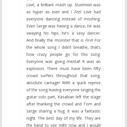
Love
, a brilliant mash up.
Stuntman
was
as hyper as ever and
I Feel Love
had
everyone dancing instead of moshing.
Even Serge was having a dance, he was
swaying his hips…he’s a sexy dancer.
And finally the monster that is
Fire
! For
the whole song I didn’t breathe, that’s
how crazy people go for this song.
Everyone was going mental! It was an
explosion. There must have been fifty
crowd surfers throughout that song,
absolute carnage! With a quick reprise
of the song leaving everyone singing the
guitar solo part, Kasabian left the stage
after thanking the crowd and Tom and
Serge sharing a hug. It was a fantastic
night. The best day of my life. They are
the band to see right now and I would