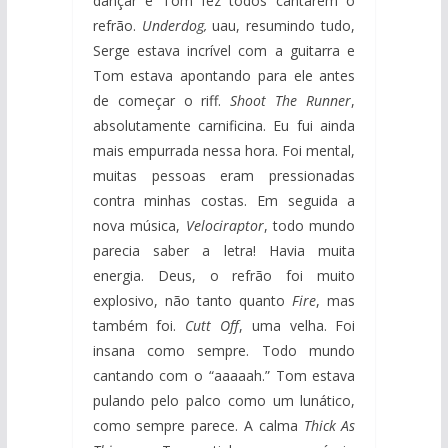
dançar e Tom fez todos cantarem o
refrão.
Underdog,
uau, resumindo tudo,
Serge estava incrível com a guitarra e
Tom estava apontando para ele antes
de começar o riff.
Shoot The Runner
,
absolutamente carnificina. Eu fui ainda
mais empurrada nessa hora. Foi mental,
muitas pessoas eram pressionadas
contra minhas costas. Em seguida a
nova música,
Velociraptor
, todo mundo
parecia saber a letra! Havia muita
energia. Deus, o refrão foi muito
explosivo, não tanto quanto
Fire
, mas
também foi.
Cutt Off
, uma velha. Foi
insana como sempre. Todo mundo
cantando com o “aaaaah.” Tom estava
pulando pelo palco como um lunático,
como sempre parece. A calma
Thick As