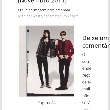
(Novembro 2011)
Clique na imagem para ampliá-la.
Scan por
westryderinmate.tumblr.com
Deixe um
comentár
O
seu
ende
reço
de e-
mail
não
Página 44
será
publi