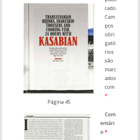
cado.
Cam
pos
obri
gató
rios
são
marc
ados
com
*
Página 45
Com
entári
o
*