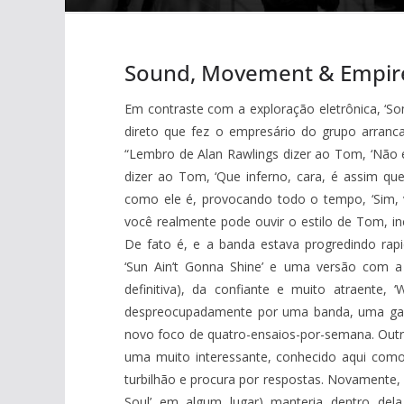
Sound, Movement & Empire
Em contraste com a exploração eletrônica, ‘S
direto que fez o empresário do grupo arranc
“Lembro de Alan Rawlings dizer ao Tom, ‘Não 
dizer ao Tom, ‘Que inferno, cara, é assim que
como ele é, provocando todo o tempo, ‘Sim,
você realmente pode ouvir o estilo de Tom, in
De fato é, e a banda estava progredindo ra
‘Sun Ain’t Gonna Shine’ e uma versão com a
definitiva), da confiante e muito atraente,
despreocupadamente por uma banda, uma gan
novo foco de quatro-ensaios-por-semana. Out
uma muito interessante, conhecido aqui como
turbilhão e procura por respostas. Novamente,
Soul’ em algum lugar) manteria dentro del