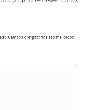
 quão longe o quinteto havia chegado no período
ado.
Campos obrigatórios são marcados