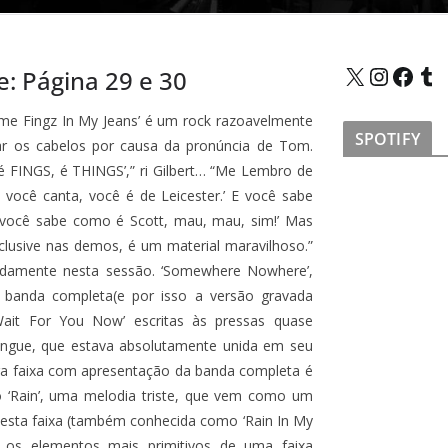
X
Instagram
Facebook
Tumblr
: Página 29 e 30
ome Fingz In My Jeans’ é um rock razoavelmente
SPOTIFY
ar os cabelos por causa da pronúncia de Tom.
é FINGS, é THINGS’,” ri Gilbert… “Me Lembro de
 você canta, você é de Leicester.’ E você sabe
 você sabe como é Scott, mau, mau, sim!’ Mas
clusive nas demos, é um material maravilhoso.”
pidamente nesta sessão. ‘Somewhere Nowhere’,
 banda completa(e por isso a versão gravada
 ‘Wait For You Now’ escritas às pressas quase
gue, que estava absolutamente unida em seu
ra faixa com apresentação da banda completa é
 ‘Rain’, uma melodia triste, que vem como um
 esta faixa (também conhecida como ‘Rain In My
a os elementos mais primitivos de uma faixa