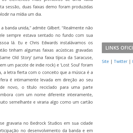
esta sessão, duas faixas demo foram produzidas
odir na mídia um dia.
a banda unida,” admite Gilbert. “Realmente não
, ele sempre estava sentado no fundo com sua
ssoa lá. Eu e Chris Edwards instalávamos os
LINKS OFICIA
ntão tinham algumas faixas acústicas gravadas
Same Old Story’ (uma faixa típica da Saracuse,
Site
|
Twitter
|
em um pacote de indie rock) e ‘Lost Soul’ foram
 a letra flerta com o conceito que a música é a
sfera é intimamente levada em direção ao seu
de novo, o título reciclado para uma parte
embora com um nome diferente inteiramente,
uito semelhante e viraria algo como um cartão
use gravaria no Bedrock Studios em sua cidade
 participação no desenvolvimento da banda e em