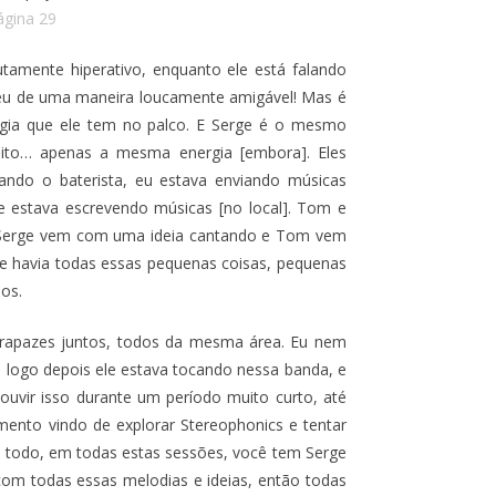
ágina 29
amente hiperativo, enquanto ele está falando
seu de uma maneira loucamente amigável! Mas é
gia que ele tem no palco. E Serge é o mesmo
uito… apenas a mesma energia [embora]. Eles
ndo o baterista, eu estava enviando músicas
ge estava escrevendo músicas [no local]. Tom e
e Serge vem com uma ideia cantando e Tom vem
, e havia todas essas pequenas coisas, pequenas
hos.
rapazes juntos, todos da mesma área. Eu nem
 logo depois ele estava tocando nessa banda, e
uvir isso durante um período muito curto, até
nto vindo de explorar Stereophonics e tentar
o todo, em todas estas sessões, você tem Serge
om todas essas melodias e ideias, então todas