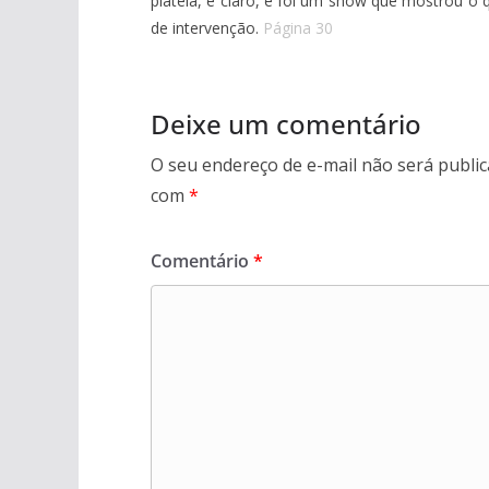
plateia, é claro, e foi um show que mostrou o
de intervenção.
Página 30
Deixe um comentário
O seu endereço de e-mail não será public
com
*
Comentário
*