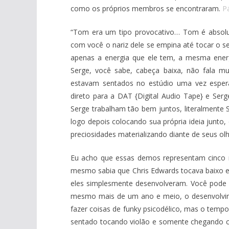
como os próprios membros se encontraram.
P
“Tom era um tipo provocativo… Tom é absolut
com você o nariz dele se empina até tocar o 
apenas a energia que ele tem, a mesma ener
Serge, você sabe, cabeça baixa, não fala m
estavam sentados no estúdio uma vez espera
direto para a DAT {Digital Audio Tape} e Ser
Serge trabalham tão bem juntos, literalment
logo depois colocando sua própria ideia junto
preciosidades materializando diante de seus ol
Eu acho que essas demos representam cinco 
mesmo sabia que Chris Edwards tocava baixo e
eles simplesmente desenvolveram. Você pode o
mesmo mais de um ano e meio, o desenvolvime
fazer coisas de funky psicodélico, mas o temp
sentado tocando violão e somente chegando c