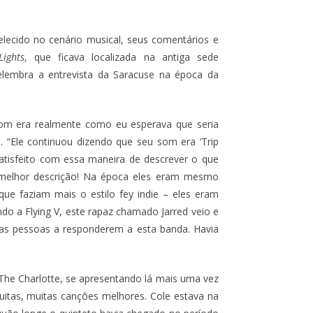
lecido no cenário musical, seus comentários e
Lights
, que ficava localizada na antiga sede
elembra a entrevista da Saracuse na época da
 Tom era realmente como eu esperava que seria
e. “Ele continuou dizendo que seu som era ‘Trip
satisfeito com essa maneira de descrever o que
 melhor descrição! Na época eles eram mesmo
que faziam mais o estilo fey indie – eles eram
do a Flying V, este rapaz chamado Jarred veio e
 as pessoas a responderem a esta banda. Havia
The Charlotte, se apresentando lá mais uma vez
tas, muitas canções melhores. Cole estava na