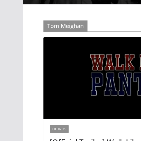
Tom Meighan
OUTROS