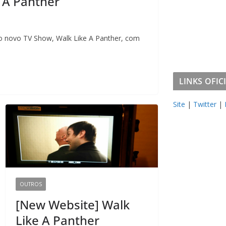
e A Panther
o novo TV Show, Walk Like A Panther, com
LINKS OFICIA
Site
|
Twitter
|
OUTROS
[New Website] Walk
Like A Panther