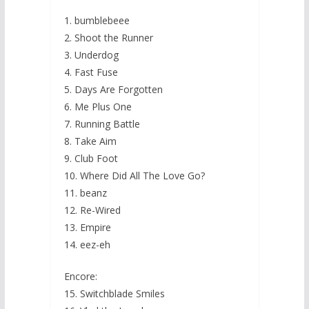
1. bumblebeee
2. Shoot the Runner
3. Underdog
4. Fast Fuse
5. Days Are Forgotten
6. Me Plus One
7. Running Battle
8. Take Aim
9. Club Foot
10. Where Did All The Love Go?
11. beanz
12. Re-Wired
13. Empire
14. eez-eh
Encore:
15. Switchblade Smiles