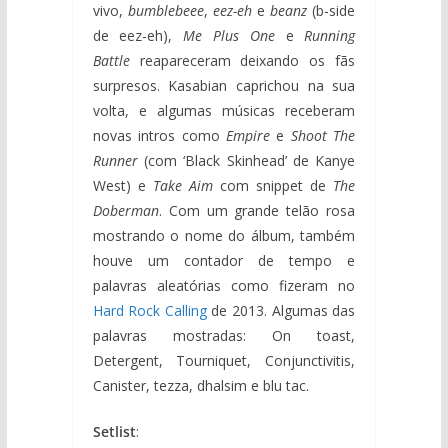
vivo,
bumblebeee
,
eez-eh
e
beanz
(b-side
de eez-eh),
Me Plus One
e
Running
Battle
reapareceram deixando os fãs
surpresos. Kasabian caprichou na sua
volta, e algumas músicas receberam
novas intros como
Empire
e
Shoot The
Runner
(com ‘Black Skinhead’ de Kanye
West) e
Take Aim
com snippet de
The
Doberman
. Com um grande telão rosa
mostrando o nome do álbum, também
houve um contador de tempo e
palavras aleatórias como fizeram no
Hard Rock Calling
de 2013. Algumas das
palavras mostradas: On toast,
Detergent, Tourniquet, Conjunctivitis,
Canister, tezza, dhalsim e blu tac.
Setlist
: