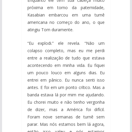
Enquanto ele tem sua cabeça muito
próxima em torno da paternidade,
Kasabian embarcou em uma turnê
americana no começo do ano, o que
atingiu Tom duramente.
“Eu explodi.” ele revela. “Não um
colapso completo, mas eu me perdi
entre a realização de tudo que estava
acontecendo em minha vida. Eu fiquei
um pouco louco em alguns dias. Eu
entrei em pânico. Eu nunca senti isso
antes. E foi em um ponto crítico. Mas a
banda estava lá por mim me ajudando.
Eu chorei muito e não tenho vergonha
de dizer, mas a América foi difícil.
Foram nove semanas de turnê sem
parar. Mas nós estamos bem lá agora,
então isso valeu e nós estamos